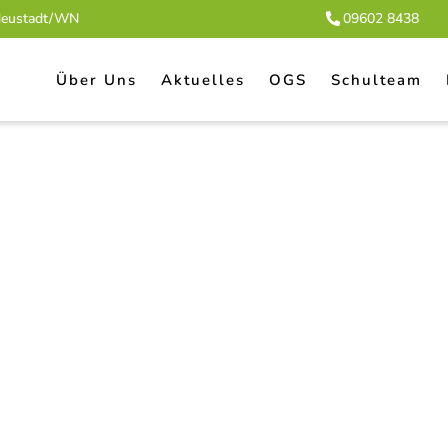
 Neustadt/WN
09602 8438
Über Uns
Aktuelles
OGS
Schulteam